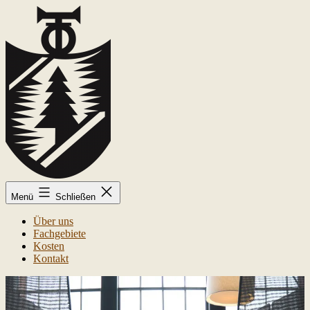
Zum
Inhalt
springen
Kai-
Menü
Schließen
Uwe
Trolldenier
Über uns
Fachgebiete
Kosten
Kontakt