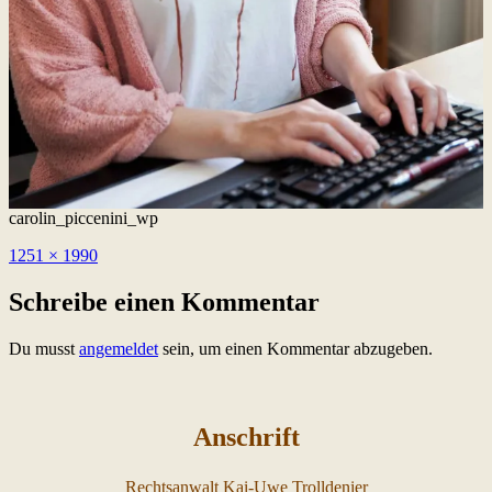
carolin_piccenini_wp
Originalgröße
1251 × 1990
Schreibe einen Kommentar
Du musst
angemeldet
sein, um einen Kommentar abzugeben.
Anschrift
Rechtsanwalt Kai-Uwe Trolldenier