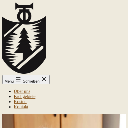
Zum
Inhalt
springen
Kai-
Menü
Schließen
Uwe
Trolldenier
Über uns
Fachgebiete
Kosten
Kontakt