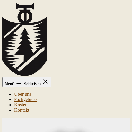
Zum
Inhalt
springen
Kai-
Menü
Schließen
Uwe
Trolldenier
Über uns
Fachgebiete
Kosten
Kontakt