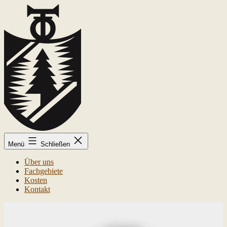
Zum
Inhalt
springen
Kai-
Menü
Schließen
Uwe
Trolldenier
Über uns
Fachgebiete
Kosten
Kontakt