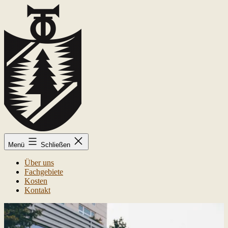
Zum
Inhalt
springen
Kai-
Menü
Schließen
Uwe
Trolldenier
Über uns
Fachgebiete
Kosten
Kontakt